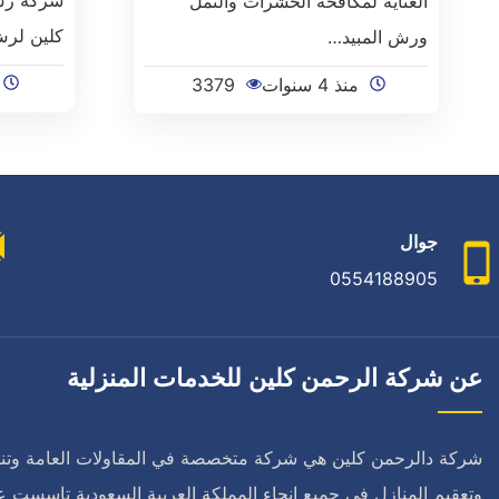
العناية لمكافحة الحشرات والنمل
كلين لرش
ورش المبيد…
منذ 4 سنوات
3379
جوال
0554188905
عن شركة الرحمن كلين للخدمات المنزلية
شركة دالرحمن كلين هي شركة متخصصة في المقاولات العامة وت
وتعقيم المنازل في جميع انحاء المملكة العربية السعودية تاسست ع