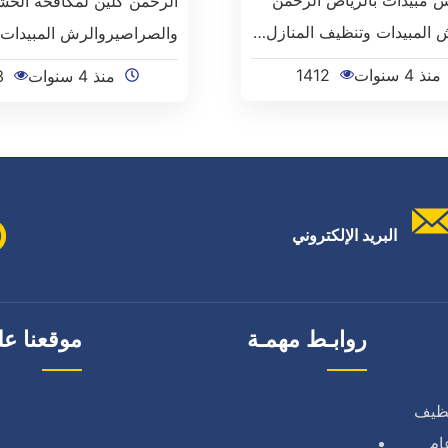
الرحمن كلين لمكافحة الح
 المبيدات وتنظيف المنازل…
والصراصيروالرش المبيدات
منذ 4 سنوات
1412
منذ 4 سنوات
3
البريد الإلكتروني
روابـط مهمـة
موقعنا عل
نظيف
ام