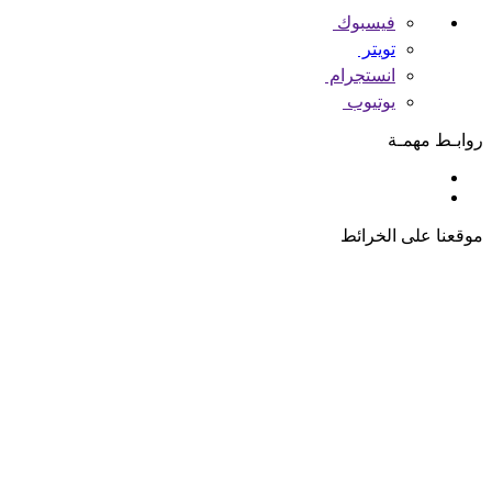
فيسبوك
تويتر
انستجرام
يوتيوب
روابـط مهمـة
موقعنا على الخرائط