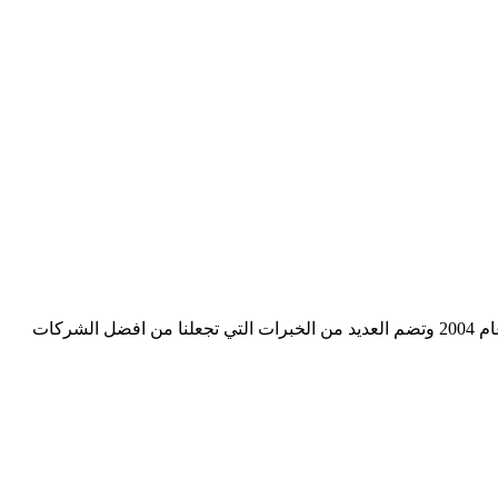
شركة دالرحمن كلين هي شركة متخصصة في المقاولات العامة وتنظيف وتعقيم المنازل في جميع انحاء المملكة العربية السعودية تاسست عام 2004 وتضم العديد من الخبرات التي تجعلنا من افضل الشركات