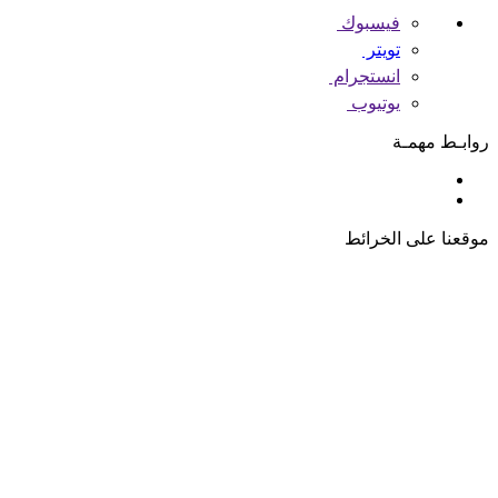
فيسبوك
تويتر
انستجرام
يوتيوب
روابـط مهمـة
موقعنا على الخرائط