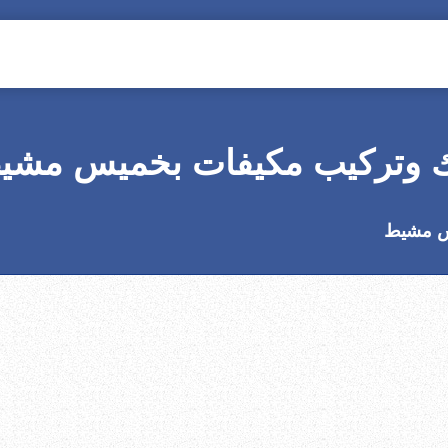
ك وتركيب مكيفات بخميس مشي
س مشيط