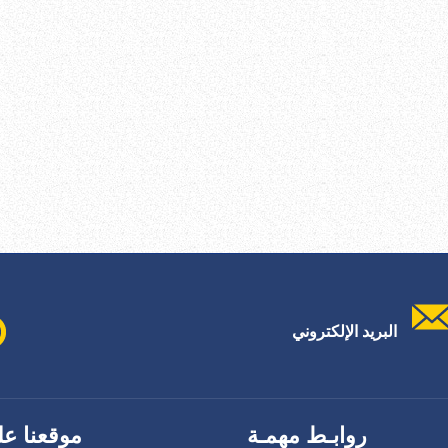
البريد الإلكتروني
روابـط مهمـة
موقعنا عل