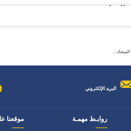
بالرياض
 السجاد…
البريد الإلكتروني
روابـط مهمـة
موقعنا عل