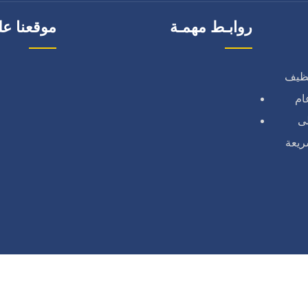
روابـط مهمـة
موقعنا عل
نظيف
ام
لى
ريعة