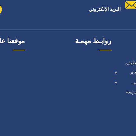
البريد الإلكتروني
روابـط مهمـة
موقعنا عل
نظيف
ام
لى
ريعة