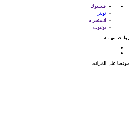
فيسبوك
تويتر
انستجرام
يوتيوب
روابـط مهمـة
موقعنا على الخرائط