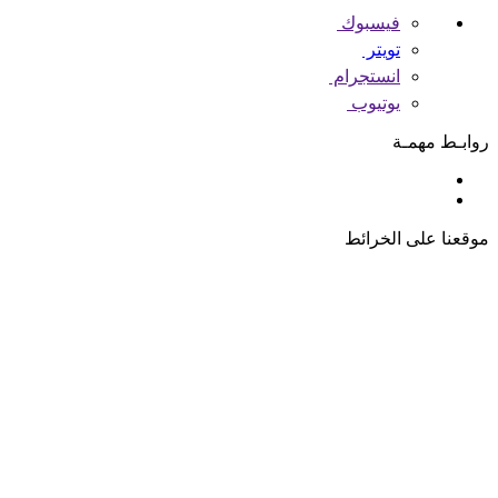
فيسبوك
تويتر
انستجرام
يوتيوب
روابـط مهمـة
موقعنا على الخرائط