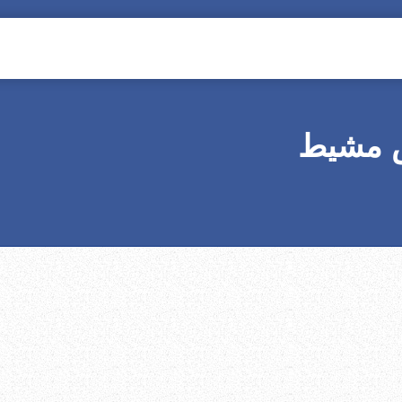
س مشيط