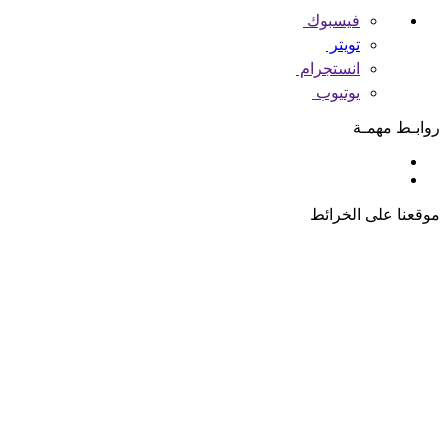
فيسبوك
تويتر
انستجرام
يوتيوب
روابـط مهمـة
موقعنا على الخرائط