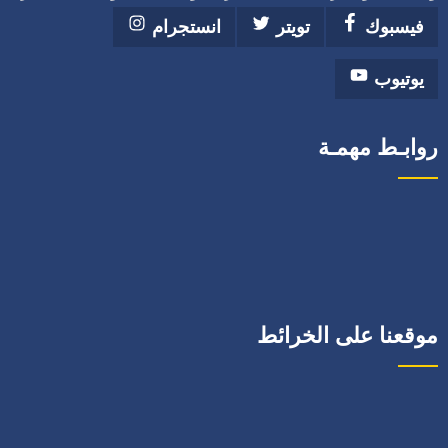
فيسبوك
تويتر
انستجرام
يوتيوب
روابـط مهمـة
موقعنا على الخرائط