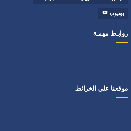
يوتيوب
روابـط مهمـة
موقعنا على الخرائط