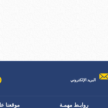
البريد الإلكتروني
روابـط مهمـة
موقعنا عل