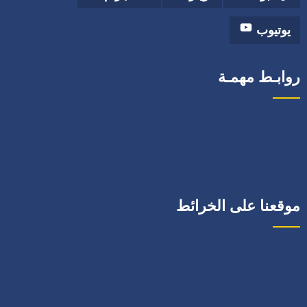
يوتيوب
روابـط مهمـة
موقعنا على الخرائط