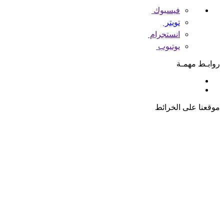
فيسبوك
تويتر
انستجرام
يوتيوب
روابـط مهمـة
موقعنا على الخرائط