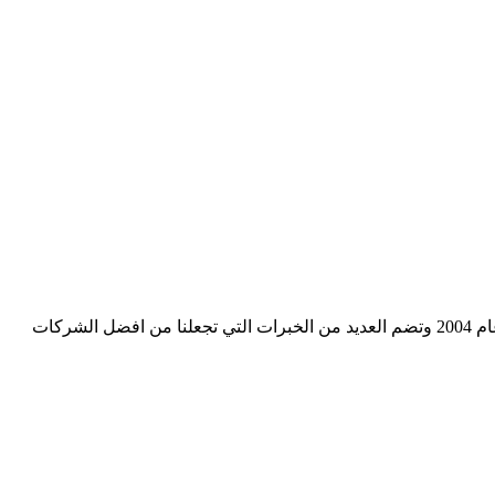
شركة دالرحمن كلين هي شركة متخصصة في المقاولات العامة وتنظيف وتعقيم المنازل في جميع انحاء المملكة العربية السعودية تاسست عام 2004 وتضم العديد من الخبرات التي تجعلنا من افضل الشركات