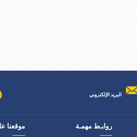
البريد الإلكتروني
روابـط مهمـة
موقعنا عل