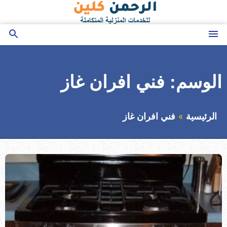
التجاوز
إلى
المحتوى
القائمة
بحث
عن
الوسم:
فني افران غاز
الرئيسية
فني افران غاز