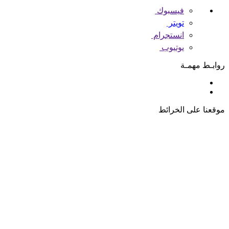
فيسبوك
تويتر
انستجرام
يوتيوب
روابـط مهمـة
موقعنا على الخرائط