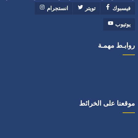
فيسبوك
تويتر
انستجرام
يوتيوب
روابـط مهمـة
موقعنا على الخرائط