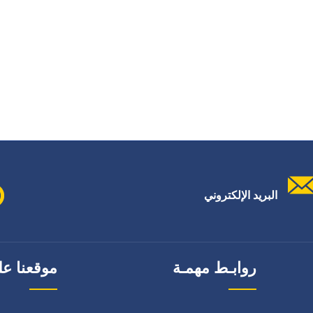
البريد الإلكتروني
روابـط مهمـة
موقعنا عل