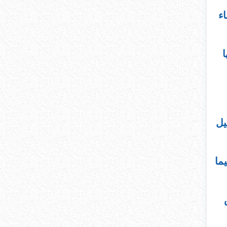
ء
ا
يل
ما