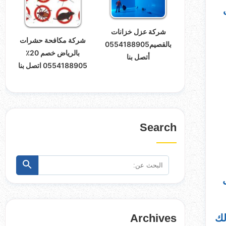
شركة عزل خزانات
شركة مكافحة حشرات
بالقصيم0554188905
بالرياض خصم 20٪
أتصل بنا
0554188905 اتصل بنا
Search
البحث
ابحث
عن:
Archives
لك