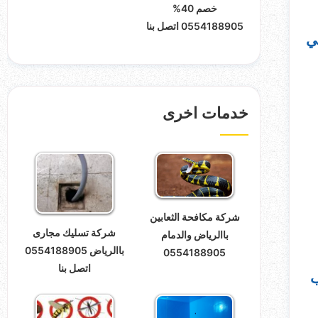
خصم 40%
0554188905 اتصل بنا
ي
خدمات اخرى
شركة مكافحة الثعابين
شركة تسليك مجارى
باالرياض والدمام
باالرياض 0554188905
0554188905
اتصل بنا
ب