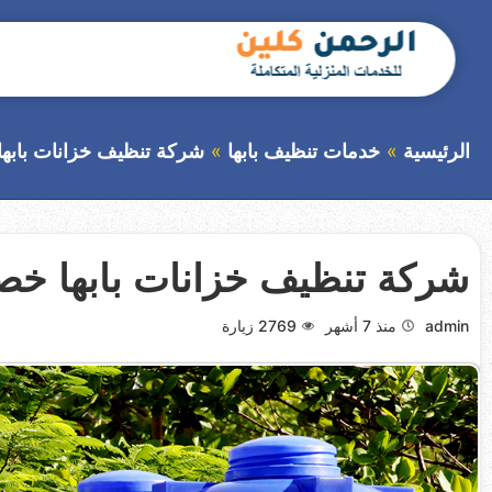
التجاوز
إلى
المحتوى
بحث
عن
الرئيسية
خدمات تنظيف بابها
شركة تنظيف خزانات بابها خصم 40 % 54188905
شركة تنظيف خزانات بابها خصم 40 % 0554188905 اتصل
admin
منذ 7 أشهر
2769
زيارة