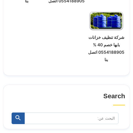
0554188905 اتصل
بنا
شركة تنظيف خزانات
بابها خصم 40 %
0554188905 اتصل
بنا
Search
البحث
ابحث
عن: