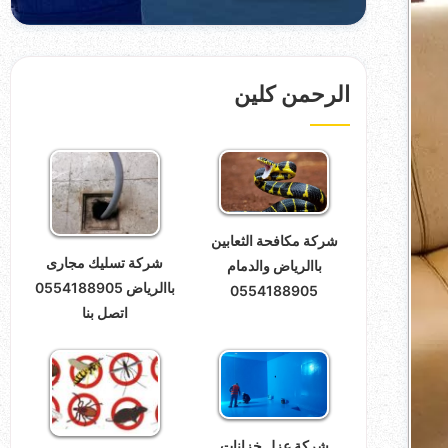
الرحمن كلين
شركة مكافحة الثعابين
شركة تسليك مجارى
باالرياض والدمام
باالرياض 0554188905
0554188905
اتصل بنا
شركة عزل خزانات