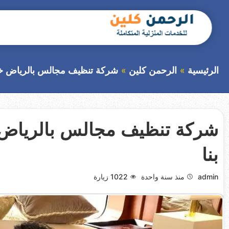
التجاوز
إلى
المحتوى
بحث
عن
الرئيسية
الرحمن كلين
شركة تنظيف مجالس بالرياض خصم 40% 0554188905 ا
بنا
admin
منذ سنة واحدة
1022
زيارة