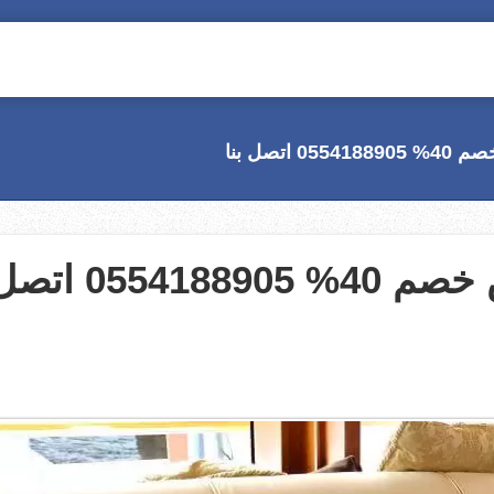
تصل بنا
شركة تنظيف مجالس بالرياض خصم 40% 0554188905