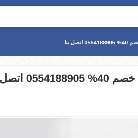
صل بنا
شركة تنظيف مكيفات بالجبيل خصم 40% 0554188905 اتص