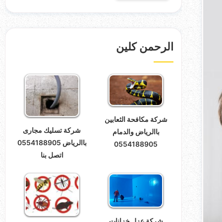
الرحمن كلين
شركة مكافحة الثعابين
شركة تسليك مجارى
باالرياض والدمام
باالرياض 0554188905
0554188905
اتصل بنا
شركة عزل خزانات