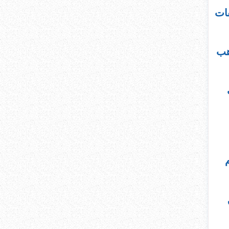
فات
هب