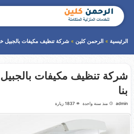
التجاوز
إلى
المحتوى
بحث
عن
الرئيسية
الرحمن كلين
شركة تنظيف مكيفات بالجبيل خصم 40% 0554188905 ات
بنا
admin
منذ سنة واحدة
1837
زيارة