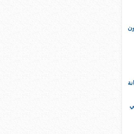
ون
نة
ي