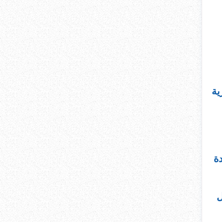
ية
ة
ل