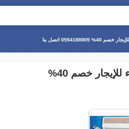
05541889 اتصل بنا
شركة تنظيف مكيفات بحريملاء للإيجار خصم 40%