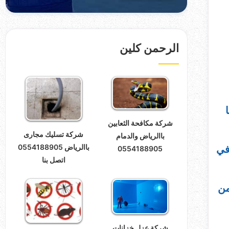
الرحمن كلين
شركة مكافحة الثعابين
شركة تسليك مجارى
باالرياض والدمام
باالرياض 0554188905
في
0554188905
اتصل بنا
من
شركة عزل خزانات