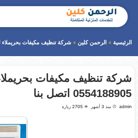
التجاوز
إلى
المحتوى
بحث
عن
الرئيسية
الرحمن كلين
شركة تنظيف مكيفات بحريملاء للإيجار خصم 40% 05
0554188905 اتصل بنا
admin
منذ 3 أشهر
2705
زيارة