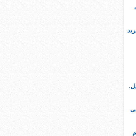
ريد
ل.
لى
م